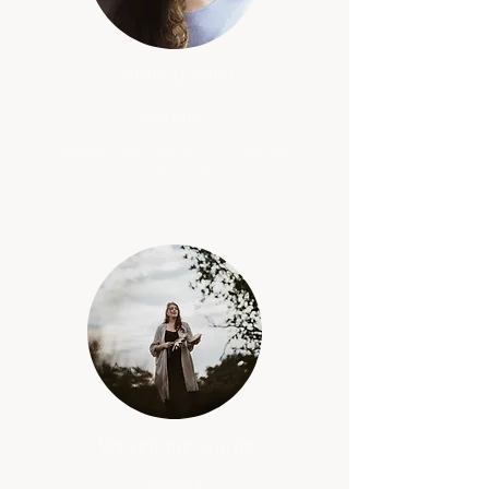
Shinrin Yoku
-Loraine-
Bosbaden met Loraine <3 verzachten,
vertragen, voelen.
Verven met aarde
-Verena-