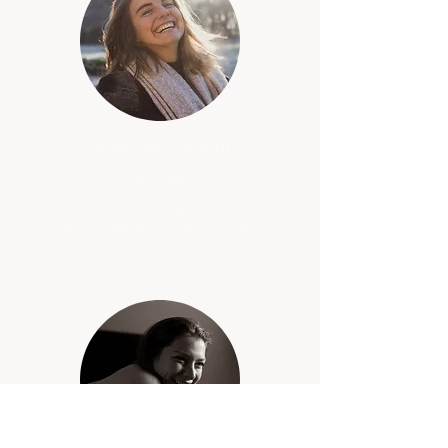
Wheel of Consent
-Maartje-
Ontdekken waar jouw verlangens en grenzen
liggen middels het 3 minuten spel.