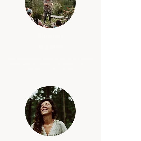
Bijvoetspa​
-Jacqueline-
Deze kruidenvrouw neemt je mee in een heerlijk
voeten badje met Bijvoet. Een moment van Yin
speciaal voor jou en je lijf.