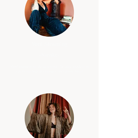
Yoni Steaming
-Nienke-
Yoni stomen in de ochtend. De dag starten in
zacht en warm contact met jouw yoni.