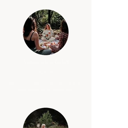
Moederschap Cirkel
-Laura-
Stilstaan, eren, delen en vieren waar jij bent op
jouw unieke reis in moederschap.