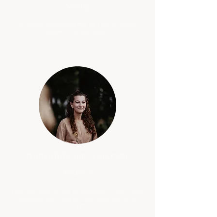
-Maartje-
In zachte aanraking met de vloer & andere
vrouwen de dag starten
Natuurlijke anti-conceptie
-Janneke-
Leer over jouw cyclus bij Janneke, en hoe je deze
natuurlijk kunt tracken als hulp voor (anti)
conceptie.