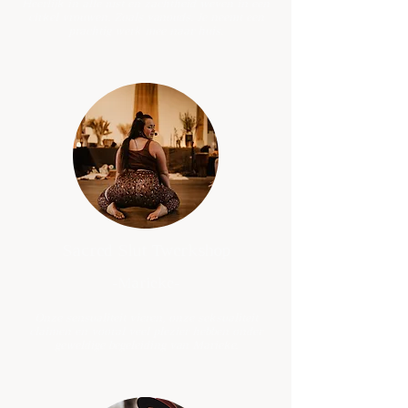
Heerlijk in alle rust en zachtheid weven in een
cirkel vrouwen. Zoals vanouds. Je neemt een
prachtig werk mee naar huis.
Sacred Slut Twerkshop
-Marieke-
Onze sensualiteit vieren, onze seksualiteit
claimen en vooral veel plezier hebben onder
geweldige begeleiding van Marieke.