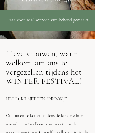
Data voor 2026 worden zsm bekend gemaakt
Lieve vrouwen, warm
welkom om ons te
vergezellen tijdens het
WINTER FESTIVAL!
HET LIJKT NET EEN SPROOKJE..
Om samen te komen tijdens de koude winter
maanden en zo elkaar te ontmoeten in het
meest Yin-seizoen. Onszelf en elkaar
juist in die