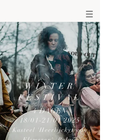
SOLD OUT
WINTER
FESTIVAL
4 DAGEN
18/01-21/01 2025
Kasteel 'Heerlijckyt van
Elsmeren', België