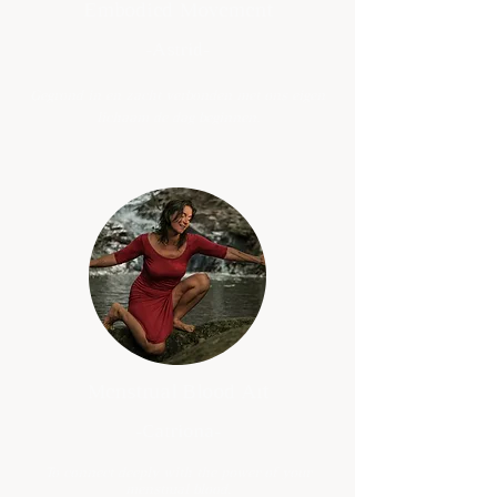
Embodied Movement
-Astrid-
Gegrond in en zacht verbonden met ons eigen
lichaam de dag beginnen.
Menstrual Blood Art
-Catriona-
To connect deeply with the power of your
menstrual blood.