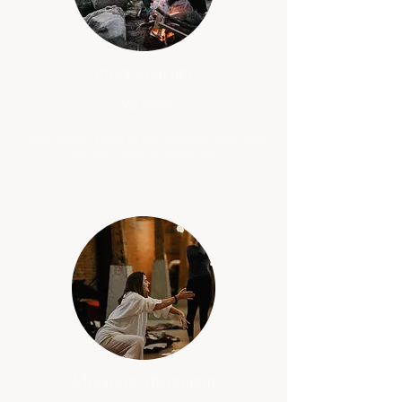
Inner Journey
-Marlies-
Naar binnen keren in een heerlijke sessie met
Marlies. Diepe meditatie reis
Morning Movement