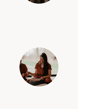
Ecstatic Dance
-Roos Diana-
Op reis met Roos Diana. Naar binnen of
explosief naar buiten. Alles is welkom op deze
dansvloer.
Weef Cirkel
-Leontien-