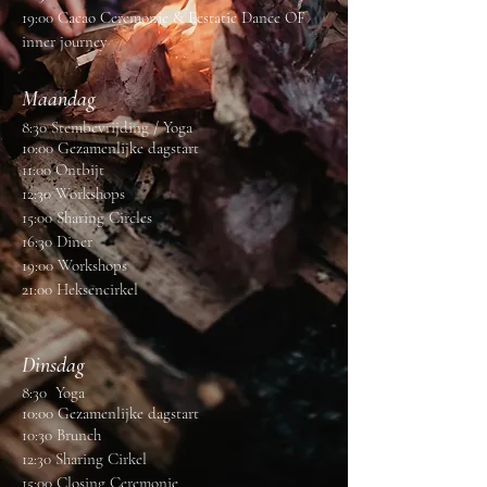
19:00 Cacao Ceremonie & Ecstatic Dance OF
inner journey
Maandag
8:30 Stembevrijding / Yoga
10:00 Gezamenlijke dagstart
11:00 Ontbijt
12:30 Workshops
15:00 Sharing Circles
16:30 Diner
19:00 Workshops
21:00 Heksencirkel
Dinsdag
8:30 Yoga
10:00 Gezamenlijke dagstart
10:30 Brunch
12:30 Sharing Cirkel
15:00 Closing Ceremonie