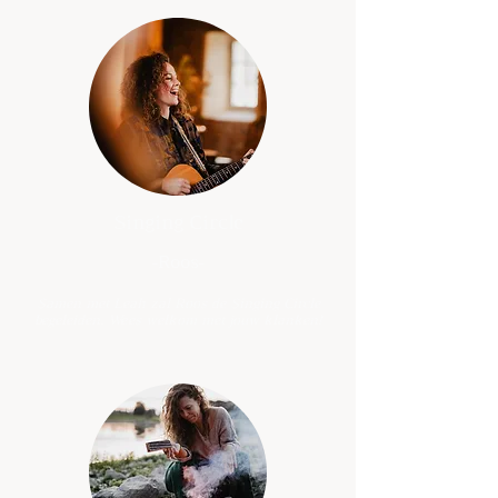
Singing Circle
-
Roos-
Samen met Leah zal Roos de Singing Circle
begeleiden. Wees welkom met jouw klanken!