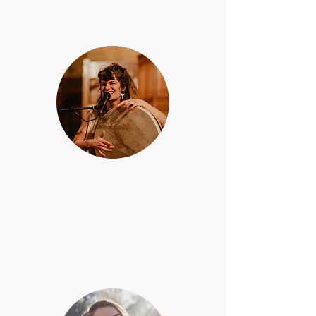
Stem bevrijding
-Leah
-
De dag starten met het openen van jouw keel en
jouw stem ten gehore geven onder liefdevolle
begeleiding van Leah.