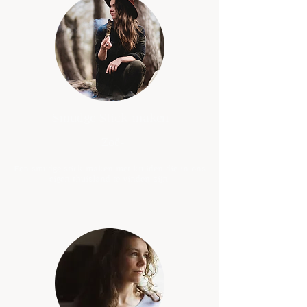
Smudge Stick maken
-
Zoë-
Een smudge stick maken met kruiden die in ons
eigen thuisland te vinden zijn