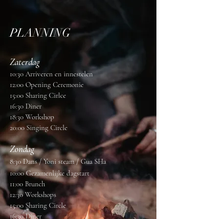
PLANNING
Zaterdag
10:30 Arriveren en innestelen
12
:00 Opening Ceremonie
15:00 Sharing Cirlce
16:30 Di
n
er
18:30 Workshop
20:00 Singing Circle
Zondag
8:30 Dans / Yoni steam / Gua SHa
10:00 Gezamenlijke dagstart
11:00 Brunch
12:30 Workshops
15:00 Sharing Circle
16:30 Diner