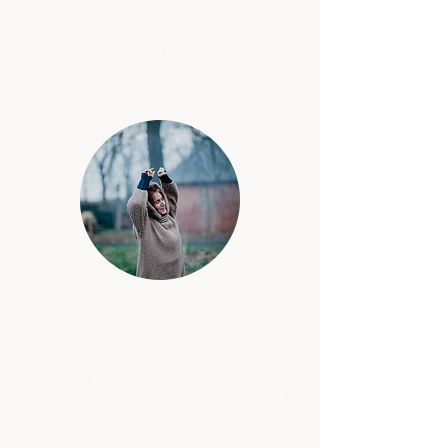
jaaa, stap in je creativiteit met Verena met
natuurlijke producten
Mugwort Tea Ceremony
-Catriona-
A Mugwort Tea Ceremony to share Bloodstories
and nourish ourself with a Bone breathing
session.​