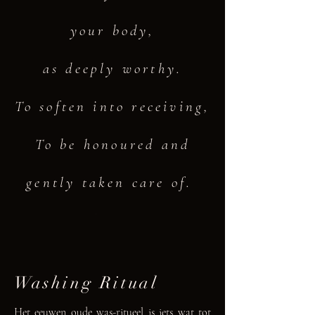
your body,
as deeply worthy.
To soften into receiving,
To be honoured and
gently taken care of.
To remember your sense
of belonging
Washing Ritual
in Sisterhood.
Het eeuwen oude was-ritueel is iets wat tot