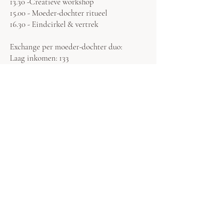
13.30 -Creatieve workshop
15.00 - Moeder-dochter ritueel
16.30 - Eindcirkel & vertrek
Exchange per moeder-dochter duo:
Laag inkomen: 133
Gemiddeld inkomen: 177
Overvloed: 222
Er is plek voor 15 moeder-dochter duo's.
We verwelkomen jullie heel graag op deze
mooie dag in mei.
Om de vrouwenlijn te versterken,
verzachten en te eren.
Alle liefs,
Imaya & Maartje