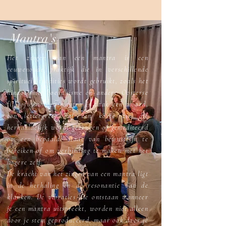
Mantra's
Het zingen van een mantra is een
eeuwenoude praktijk die in verschillende
spirituele tradities wordt gebruikt, zoals het
hindoeïsme, boeddhisme en andere Oosterse
filosofieën. Een mantra is vaak een woord,
een lettergreep, of een korte zin die
herhaaldelijk wordt gezongen of gemediteerd
om een bepaalde staat van bewustzijn te
bereiken of om verbinding te maken met het
hogere zelf.
De kracht van het zingen van een mantra ligt
in de herhaling en de resonantie van de
klanken. De vibraties die ontstaan wanneer
je een mantra uitspreekt, worden niet alleen
door je stem geproduceerd, maar ook door je