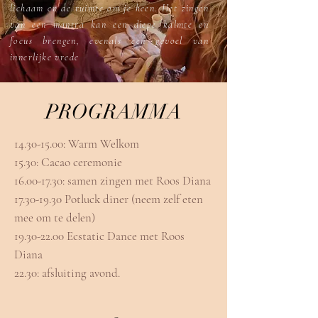
lichaam en de ruimte om je heen. Het zingen
van een mantra kan een diepe kalmte en
focus brengen, evenals een gevoel van
innerlijke vrede
PROGRAMMA
​14.30-15.00: Warm Welkom
15.30: Cacao ceremonie
16.00-17.30
: samen zingen met Roos Diana
17.30-19.30
Potluck diner (neem zelf eten
mee om te delen)
19.30-22.00
Ecstatic Dance met Roos
Diana
22.30: afsluiting avond.