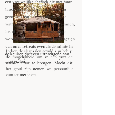
een vrouwelijke chefkok die met haar
prachtige, (vaak) veganistische en
gezonde creaties ons volledig in de
watten zal leggen. Het ontbijt, de lunch,
het diner en de hapsjes tussendoor
worden als belangrijk onderdeel gezien
van onze retreats evenals de ruimte in
Indien de slaapzalen gevuld zijn heb je
de keuken die even uitnodigend aan
de mogelijkheid om in een yurt de
mag voelen.
nachten door te brengen. Mocht dit
het geval zijn nemen we persoonlijk
contact met je op.